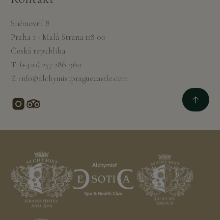
Sněmovní 8
Praha 1 - Malá Strana 118 00
Česká republika
T:
(+420) 257 286 960
E:
info@alchymistpraguecastle.com