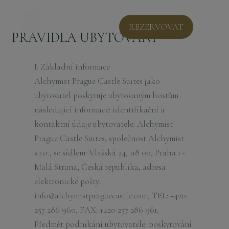
REZERVOVAT
PRAVIDLA UBYTOVÁNÍ
I. Základní informace
Alchymist Prague Castle Suites jako
ubytovatel poskytuje ubytovaným hostům
následující informace: identifikační a
kontaktní údaje ubytovatele: Alchymist
Prague Castle Suites, společnost Alchymist
s.r.o., se sídlem: Vlašská 24, 118 00, Praha 1 -
Malá Strana, Česká republika, adresa
elektronické pošty:
info@alchymistpraguecastle.com, TEL: +420
257 286 960, FAX: +420 257 286 961.
Předmět podnikání ubytovatele: poskytování