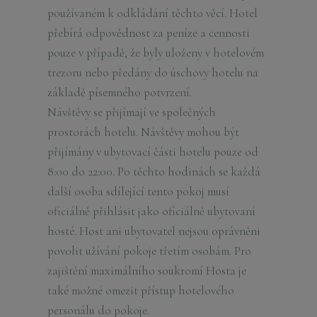
používaném k odkládání těchto věcí. Hotel
přebírá odpovědnost za peníze a cennosti
pouze v případě, že byly uloženy v hotelovém
trezoru nebo předány do úschovy hotelu na
základě písemného potvrzení.
Návštěvy se přijímají ve společných
prostorách hotelu. Návštěvy mohou být
přijímány v ubytovací části hotelu pouze od
8:00 do 22:00. Po těchto hodinách se každá
další osoba sdílející tento pokoj musí
oficiálně přihlásit jako oficiálně ubytovaní
hosté. Host ani ubytovatel nejsou oprávněni
povolit užívání pokoje třetím osobám. Pro
zajištění maximálního soukromí Hosta je
také možné omezit přístup hotelového
personálu do pokoje.