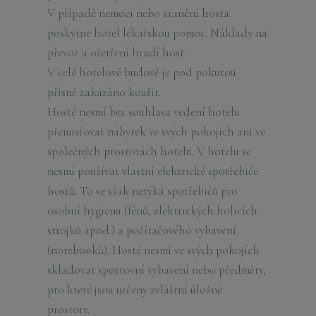
V případě nemoci nebo zranění hosta
poskytne hotel lékařskou pomoc. Náklady na
převoz a ošetření hradí host.
V celé hotelové budově je pod pokutou
přísně zakázáno kouřit.
Hosté nesmí bez souhlasu vedení hotelu
přemisťovat nábytek ve svých pokojích ani ve
společných prostorách hotelu. V hotelu se
nesmí používat vlastní elektrické spotřebiče
hostů. To se však netýká spotřebičů pro
osobní hygienu (fénů, elektrických holicích
strojků apod.) a počítačového vybavení
(notebooků). Hosté nesmí ve svých pokojích
skladovat sportovní vybavení nebo předměty,
pro které jsou určeny zvláštní úložné
prostory.