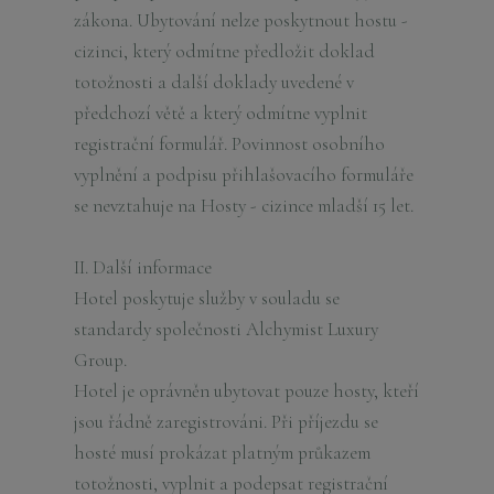
zákona. Ubytování nelze poskytnout hostu -
cizinci, který odmítne předložit doklad
totožnosti a další doklady uvedené v
předchozí větě a který odmítne vyplnit
registrační formulář. Povinnost osobního
vyplnění a podpisu přihlašovacího formuláře
se nevztahuje na Hosty - cizince mladší 15 let.
II. Další informace
Hotel poskytuje služby v souladu se
standardy společnosti Alchymist Luxury
Group.
Hotel je oprávněn ubytovat pouze hosty, kteří
jsou řádně zaregistrováni. Při příjezdu se
hosté musí prokázat platným průkazem
totožnosti, vyplnit a podepsat registrační