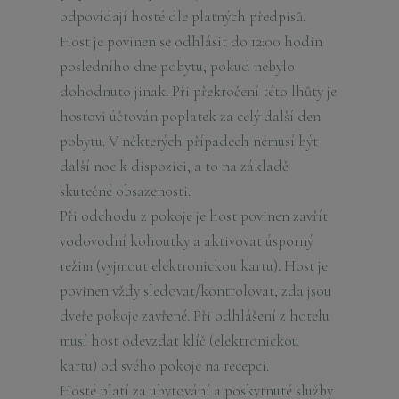
odpovídají hosté dle platných předpisů.
Host je povinen se odhlásit do 12:00 hodin
posledního dne pobytu, pokud nebylo
dohodnuto jinak. Při překročení této lhůty je
hostovi účtován poplatek za celý další den
pobytu. V některých případech nemusí být
další noc k dispozici, a to na základě
skutečné obsazenosti.
Při odchodu z pokoje je host povinen zavřít
vodovodní kohoutky a aktivovat úsporný
režim (vyjmout elektronickou kartu). Host je
povinen vždy sledovat/kontrolovat, zda jsou
dveře pokoje zavřené. Při odhlášení z hotelu
musí host odevzdat klíč (elektronickou
kartu) od svého pokoje na recepci.
Hosté platí za ubytování a poskytnuté služby