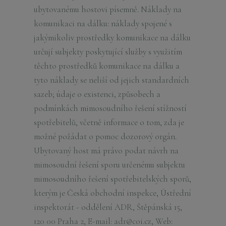
ubytovanému hostovi písemně. Náklady na
komunikaci na dálku: náklady spojené s
jakýmikoliv prostředky komunikace na dálku
určují subjekty poskytující služby s využitím
těchto prostředků komunikace na dálku a
tyto náklady se neliší od jejich standardních
sazeb; údaje o existenci, způsobech a
podmínkách mimosoudního řešení stížností
spotřebitelů, včetně informace o tom, zda je
možné požádat o pomoc dozorový orgán.
Ubytovaný host má právo podat návrh na
mimosoudní řešení sporu určenému subjektu
mimosoudního řešení spotřebitelských sporů,
kterým je Česká obchodní inspekce, Ústřední
inspektorát - oddělení ADR, Štěpánská 15,
120 00 Praha 2, E-mail: adr@coi.cz, Web: