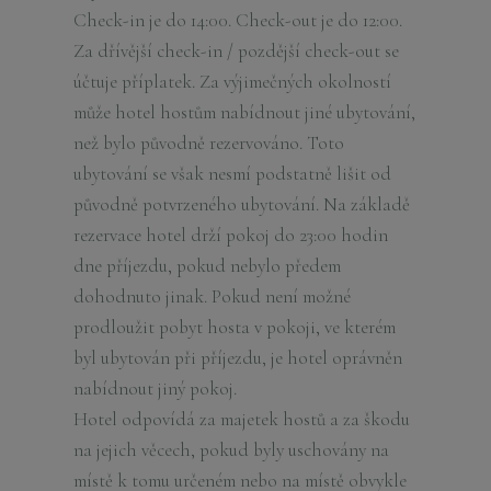
Check-in je do 14:00. Check-out je do 12:00.
Za dřívější check-in / pozdější check-out se
účtuje příplatek. Za výjimečných okolností
může hotel hostům nabídnout jiné ubytování,
než bylo původně rezervováno. Toto
ubytování se však nesmí podstatně lišit od
původně potvrzeného ubytování. Na základě
rezervace hotel drží pokoj do 23:00 hodin
dne příjezdu, pokud nebylo předem
dohodnuto jinak. Pokud není možné
prodloužit pobyt hosta v pokoji, ve kterém
byl ubytován při příjezdu, je hotel oprávněn
nabídnout jiný pokoj.
Hotel odpovídá za majetek hostů a za škodu
na jejich věcech, pokud byly uschovány na
místě k tomu určeném nebo na místě obvykle