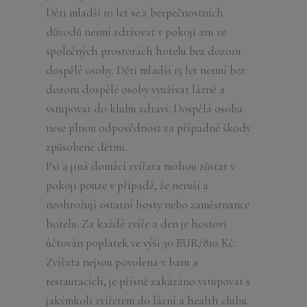
Děti mladší 10 let se z bezpečnostních
důvodů nesmí zdržovat v pokoji ani ve
společných prostorách hotelu bez dozoru
dospělé osoby. Děti mladší 15 let nesmí bez
dozoru dospělé osoby využívat lázně a
vstupovat do klubu zdraví. Dospělá osoba
nese plnou odpovědnost za případné škody
způsobené dětmi.
Psi a jiná domácí zvířata mohou zůstat v
pokoji pouze v případě, že neruší a
neohrožují ostatní hosty nebo zaměstnance
hotelu. Za každé zvíře a den je hostovi
účtován poplatek ve výši 30 EUR/810 Kč.
Zvířata nejsou povolena v baru a
restauracích, je přísně zakázáno vstupovat s
jakýmkoli zvířetem do lázní a health clubu.