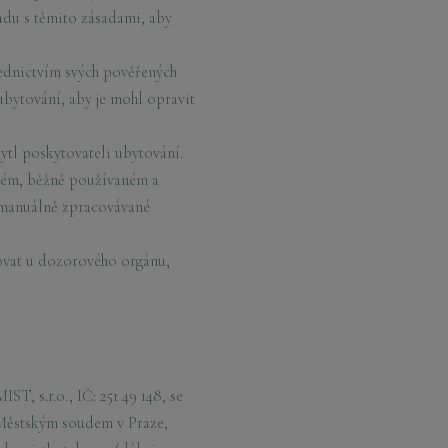
adu s těmito zásadami, aby
ednictvím svých pověřených
ytování, aby je mohl opravit
ytl poskytovateli ubytování.
aném, běžně používaném a
a manuálně zpracovávané
žovat u dozorového orgánu,
, s.r.o., IČ: 251 49 148, se
 Městským soudem v Praze,