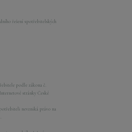
ního řešení spotřebitelských
ebitele podle zákona č.
 Internetové stránky České
potřebiteli nevzniká právo na
.