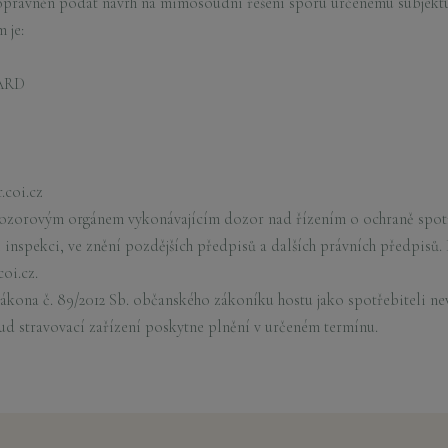
 oprávněn podat návrh na mimosoudní řešení sporu určenému subjek
 je:
 ARD
r.coi.cz
ozorovým orgánem vykonávajícím dozor nad řízením o ochraně spotř
inspekci, ve znění pozdějších předpisů a dalších právních předpisů.
oi.cz.
) zákona č. 89/2012 Sb. občanského zákoníku hostu jako spotřebiteli 
d stravovací zařízení poskytne plnění v určeném termínu.