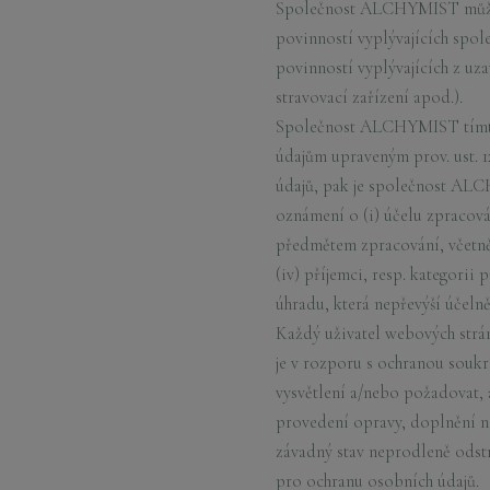
Společnost ALCHYMIST může po
povinností vyplývajících spo
povinností vyplývajících z uz
stravovací zařízení apod.).
Společnost ALCHYMIST tímto v
údajům upraveným prov. ust. 
údajů, pak je společnost AL
oznámení o (i) účelu zpracován
předmětem zpracování, včetně 
(iv) příjemci, resp. kategor
úhradu, která nepřevýší účeln
Každý uživatel webových strá
je v rozporu s ochranou so
vysvětlení a/nebo požadovat,
provedení opravy, doplnění 
závadný stav neprodleně odst
pro ochranu osobních údajů.