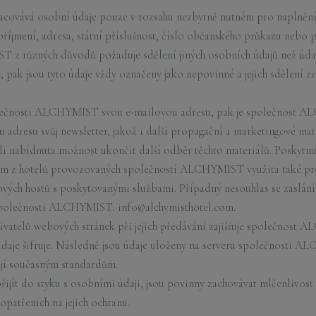
vává osobní údaje pouze v rozsahu nezbytně nutném pro naplnění v
 příjmení, adresa, státní příslušnost, číslo občanského průkazu nebo p
z různých důvodů požaduje sdělení jiných osobních údajů než údaj
 pak jsou tyto údaje vždy označeny jako nepovinné a jejich sdělení ze 
lečnosti ALCHYMIST svou e-mailovou adresu, pak je společnost A
adresu svůj newsletter, jakož i další propagační a marketingové mate
li nabídnuta možnost ukončit další odběr těchto materiálů. Poskytn
ém z hotelů provozovaných společností ALCHYMIST využita také pro
vých hostů s poskytovanými službami. Případný nesouhlas se zaslán
 společnosti ALCHYMIST: info@alchymisthotel.com.
ivatelů webových stránek při jejich předávání zajišťuje společnost
 údaje šifruje. Následně jsou údaje uloženy na serveru společnosti 
jí současným standardům.
ijít do styku s osobními údaji, jsou povinny zachovávat mlčenlivost
opatřeních na jejich ochranu.