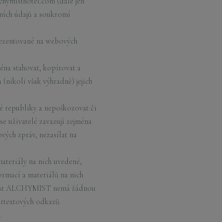
hymisthotel.com (dále jen
bních údajů a soukromí
prezentované na webových
ména stahovat, kopírovat a
(nikoli však výhradně) jejich
ké republiky a nepoškozovat či
 uživatelé zavazují zejména
vých zpráv, nezasílat na
teriály na nich uvedené,
rmací a materiálů na nich
ečnost ALCHYMIST nemá žádnou
ertextových odkazů
.