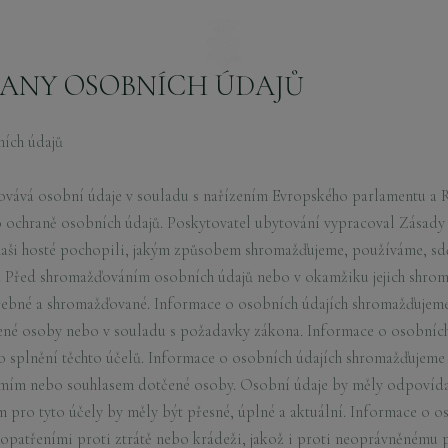
ANY OSOBNÍCH ÚDAJŮ
ích údajů
ovává osobní údaje v souladu s nařízením Evropského parlamentu a R
o ochraně osobních údajů. Poskytovatel ubytování vypracoval Zásady
naši hosté pochopili, jakým způsobem shromažďujeme, používáme, sd
. Před shromažďováním osobních údajů nebo v okamžiku jejich shrom
třebné a shromažďované. Informace o osobních údajích shromažďujem
ené osoby nebo v souladu s požadavky zákona. Informace o osobníc
ro splnění těchto účelů. Informace o osobních údajích shromažďujem
mím nebo souhlasem dotčené osoby. Osobní údaje by měly odpovídat
m pro tyto účely by měly být přesné, úplné a aktuální. Informace o o
patřeními proti ztrátě nebo krádeži, jakož i proti neoprávněnému př