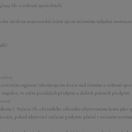
/1992 Sb. o ochraně spotřebitele
odat návrh na mimosoudní řešení sporu určenému subjektu mimosoud
 ARD
r.coi.cz
ozorovým orgánem vykonávajícím dozor nad řízením o ochraně spotř
inspekci, ve znění pozdějších předpisů a dalších právních předpisů.
oi.cz.
) zákona č. 89/2012 Sb. občanského zákoníku ubytovanému hostu jako s
ování, pokud ubytovací zařízení poskytne plnění v určeném termínu