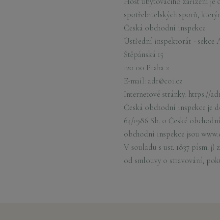
Host ubytovacího zařízení je
spotřebitelských sporů, kterým
Česká obchodní inspekce
Ústřední inspektorát - sekce
Štěpánská 15
120 00 Praha 2
E-mail: adr@coi.cz
Internetové stránky: https://ad
Česká obchodní inspekce je d
64/1986 Sb. o České obchodní 
obchodní inspekce jsou www.c
V souladu s ust. 1837 písm. j
od smlouvy o stravování, poku