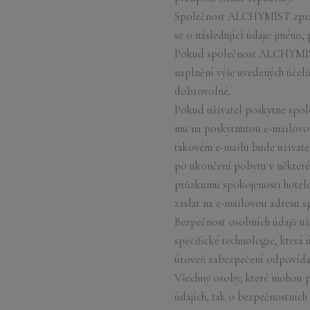
Společnost ALCHYMIST zpraco
se o následující údaje: jméno,
Pokud společnost ALCHYMIST 
naplnění výše uvedených účelů,
dobrovolné.
Pokud uživatel poskytne spo
mu na poskytnutou e-mailovou 
takovém e-mailu bude uživate
po ukončení pobytu v někter
průzkumu spokojenosti hotelo
zaslat na e-mailovou adresu
Bezpečnost osobních údajů už
specifické technologie, která
úroveň zabezpečení odpovída
Všechny osoby, které mohou př
údajích, tak o bezpečnostních 