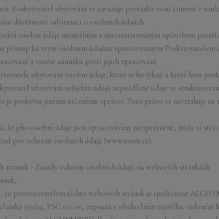
vě. Poskytovatel ubytování se zavazuje provádět svou činnost v soul
ování důvěrnosti informací o osobních údajích.
covává osobní údaje manuálním a automatizovaným způsobem prostř
a přístup ke svým osobním údajům zpracovávaným Poskytovatelem ub
racování a vznést námitku proti jejich zpracování.
tovatele ubytování osobní údaje, které se ho týkají a které host posk
kytovatel ubytování subjektu údajů neprodleně údaje ve strukturov
bo je poskytne jinému určenému správci. Toto právo se nevztahuje n
á, že jeho osobní údaje jsou zpracovávány neoprávněně, může si stě
Úřad pro ochranu osobních údajů (www.uoou.cz).
 stránek - Zásady ochrany osobních údajů na webových stránkách
ránek,
 že provozovatelem těchto webových stránek je společnost ALCHYMIST
, Vlašská 330/24, PSČ 110 00, zapsaná v obchodním rejstříku vedeném