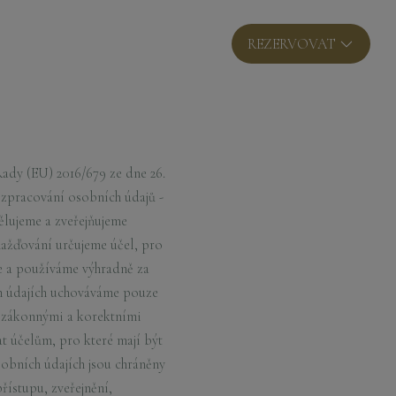
CS
REZERVOVAT
ady (EU) 2016/679 ze dne 26.
 zpracování osobních údajů -
ělujeme a zveřejňujeme
ažďování určujeme účel, pro
e a používáme výhradně za
h údajích uchováváme pouze
e zákonnými a korektními
 účelům, pro které mají být
sobních údajích jsou chráněny
ístupu, zveřejnění,