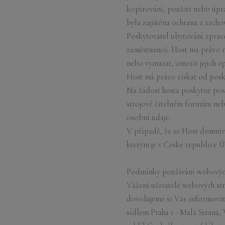
kopírování, použití nebo úpra
byla zajištěna ochrana a zach
Poskytovatel ubytování zpra
zaměstnanců. Host má právo n
nebo vymazat, omezit jejich zp
Host má právo získat od posky
Na žádost hosta poskytne pos
strojově čitelném formátu ne
osobní údaje.
V případě, že se Host domnív
kterým je v České republice 
Podmínky používání webových
Vážení uživatelé webových st
dovolujeme si Vás informovat,
sídlem Praha 1 - Malá Strana