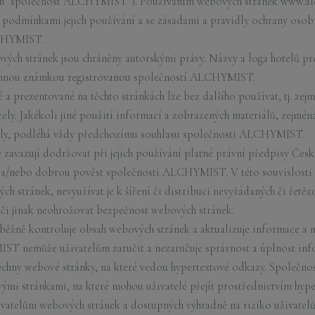
jen "společnost ALCHYMIST"). Používáním webových stránek www.alc
s podmínkami jejich používání a se zásadami a pravidly ochrany oso
LCHYMIST.
ových stránek jsou chráněny autorskými právy. Názvy a loga hotelů 
rannou známkou registrovanou společností ALCHYMIST.
a prezentované na těchto stránkách lze bez dalšího používat, tj. zej
ly. Jakékoli jiné použití informací a zobrazených materiálů, zejména 
ly, podléhá vždy předchozímu souhlasu společnosti ALCHYMIST.
 zavazují dodržovat při jejich používání platné právní předpisy Čes
a/nebo dobrou pověst společnosti ALCHYMIST. V této souvislosti se
 stránek, nevyužívat je k šíření či distribuci nevyžádaných či řetězo
y či jinak neohrožovat bezpečnost webových stránek.
ě kontroluje obsah webových stránek a aktualizuje informace a ma
 nemůže uživatelům zaručit a nezaručuje správnost a úplnost info
všechny webové stránky, na které vedou hypertextové odkazy. Spol
ými stránkami, na které mohou uživatelé přejít prostřednictvím hyp
vatelům webových stránek a dostupných výhradně na riziko uživatelů