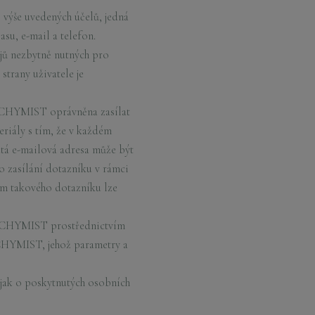
ýše uvedených účelů, jedná
asu, e-mail a telefon.
ů nezbytně nutných pro
strany uživatele je
LCHYMIST oprávněna zasílat
riály s tím, že v každém
utá e-mailová adresa může být
 zasílání dotazníku v rámci
ím takového dotazníku lze
 ALCHYMIST prostřednictvím
ALCHYMIST, jehož parametry a
 jak o poskytnutých osobních