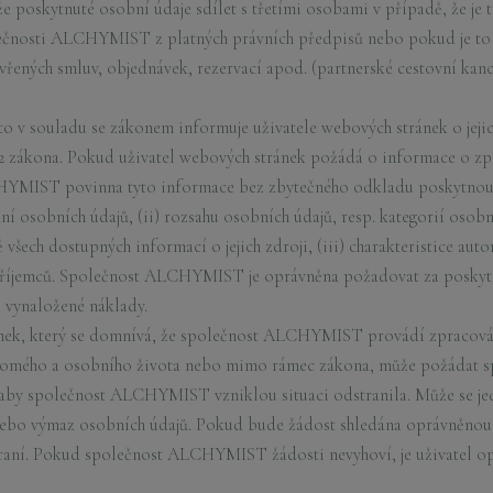
skytnuté osobní údaje sdílet s třetími osobami v případě, že je t
lečnosti ALCHYMIST z platných právních předpisů nebo pokud je to
avřených smluv, objednávek, rezervací apod. (partnerské cestovní kanc
 souladu se zákonem informuje uživatele webových stránek o jejic
12 zákona. Pokud uživatel webových stránek požádá o informace o zp
CHYMIST povinna tyto informace bez zbytečného odkladu poskytnou
í osobních údajů, (ii) rozsahu osobních údajů, resp. kategorií osobní
všech dostupných informací o jejich zdroji, (iii) charakteristice au
ii příjemců. Společnost ALCHYMIST je oprávněna požadovat za posky
ě vynaložené náklady.
nek, který se domnívá, že společnost ALCHYMIST provádí zpracován
ukromého a osobního života nebo mimo rámec zákona, může požáda
 aby společnost ALCHYMIST vzniklou situaci odstranila. Může se je
nebo výmaz osobních údajů. Pokud bude žádost shledána oprávněn
raní. Pokud společnost ALCHYMIST žádosti nevyhoví, je uživatel op