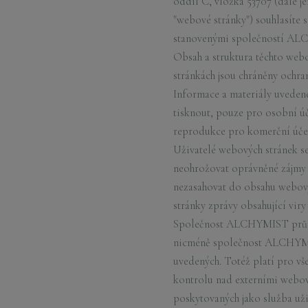
oddíl C, vložka 53707 (dále 
"webové stránky") souhlasíte 
stanovenými společností A
Obsah a struktura těchto web
stránkách jsou chráněny och
Informace a materiály uvedené 
tisknout, pouze pro osobní úče
reprodukce pro komerční úče
Uživatelé webových stránek se
neohrožovat oprávněné zájmy 
nezasahovat do obsahu webových
stránky zprávy obsahující vir
Společnost ALCHYMIST průběžn
nicméně společnost ALCHYMIST
uvedených. Totéž platí pro 
kontrolu nad externími webov
poskytovaných jako služba uži