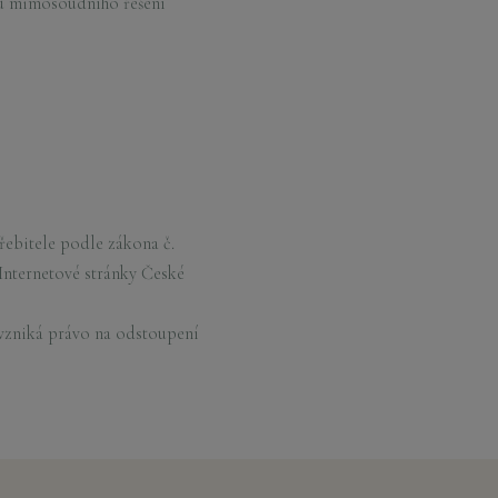
tu mimosoudního řešení
ebitele podle zákona č.
 Internetové stránky České
nevzniká právo na odstoupení