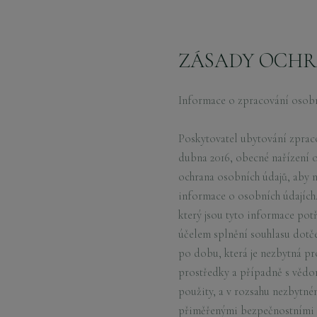
MENU
ZÁSADY OCHR
Informace o zpracování osobn
Poskytovatel ubytování zprac
dubna 2016, obecné nařízení 
ochrana osobních údajů, aby 
informace o osobních údajích
který jsou tyto informace po
účelem splnění souhlasu dotč
po dobu, která je nezbytná p
prostředky a případně s vědo
použity, a v rozsahu nezbytné
přiměřenými bezpečnostními o