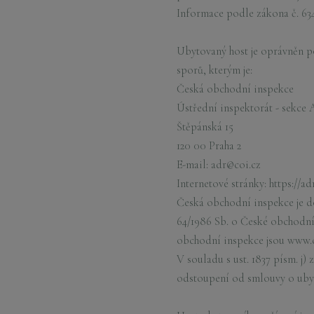
Informace podle zákona č. 634
Ubytovaný host je oprávněn p
sporů, kterým je:
Česká obchodní inspekce
Ústřední inspektorát - sekce
Štěpánská 15
120 00 Praha 2
E-mail: adr@coi.cz
Internetové stránky: https://ad
Česká obchodní inspekce je d
64/1986 Sb. o České obchodní 
obchodní inspekce jsou www.c
V souladu s ust. 1837 písm. j
odstoupení od smlouvy o ubyt