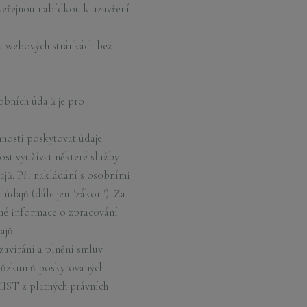
veřejnou nabídkou k uzavření
a webových stránkách bez
bních údajů je pro
nosti poskytovat údaje
ost využívat některé služby
ů. Při nakládání s osobními
dajů (dále jen "zákon"). Za
né informace o zpracování
ajů.
avírání a plnění smluv
 průzkumů poskytovaných
MIST z platných právních