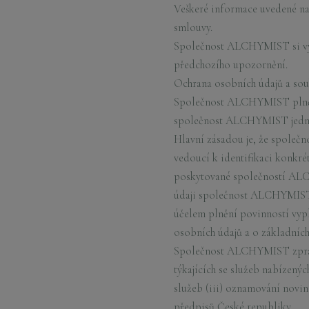
Veškeré informace uvedené na
smlouvy.
Společnost ALCHYMIST si vyh
předchozího upozornění.
Ochrana osobních údajů a so
Společnost ALCHYMIST plně re
společnost ALCHYMIST jednou 
Hlavní zásadou je, že společ
vedoucí k identifikaci konkré
poskytované společností ALC
údaji společnost ALCHYMIST p
účelem plnění povinností vyp
osobních údajů a o základních
Společnost ALCHYMIST zpracov
týkajících se služeb nabízen
služeb (iii) oznamování novin
předpisů České republiky.