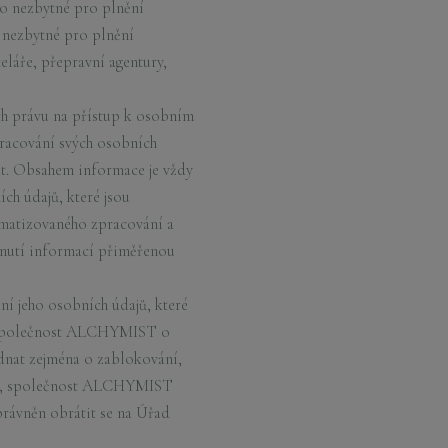
o nezbytné pro plnění
 nezbytné pro plnění
eláře, přepravní agentury,
h právu na přístup k osobním
racování svých osobních
t. Obsahem informace je vždy
ch údajů, které jsou
tomatizovaného zpracování a
tnutí informací přiměřenou
í jeho osobních údajů, které
t společnost ALCHYMIST o
dnat zejména o zablokování,
ou, společnost ALCHYMIST
rávněn obrátit se na Úřad