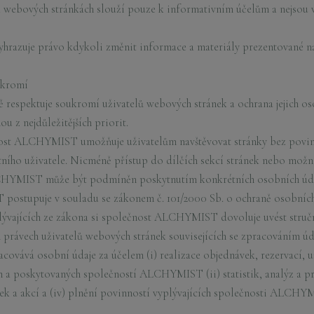
 webových stránkách slouží pouze k informativním účelům a nejsou 
razuje právo kdykoli změnit informace a materiály prezentované n
ukromí
spektuje soukromí uživatelů webových stránek a ochrana jejich oso
z nejdůležitějších priorit.
nost ALCHYMIST umožňuje uživatelům navštěvovat stránky bez povin
tního uživatele. Nicméně přístup do dílčích sekcí stránek nebo možn
HYMIST může být podmíněn poskytnutím konkrétních osobních údaj
ostupuje v souladu se zákonem č. 101/2000 Sb. o ochraně osobních ú
lývajících ze zákona si společnost ALCHYMIST dovoluje uvést struč
 právech uživatelů webových stránek souvisejících se zpracováním úd
ává osobní údaje za účelem (i) realizace objednávek, rezervací, uz
ých a poskytovaných společností ALCHYMIST (ii) statistik, analýz a
ek a akcí a (iv) plnění povinností vyplývajících společnosti ALCHY